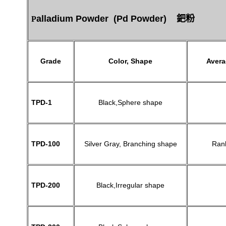
alladium Powder
(Pd Powder)
鈀粉
P
Grade
Color, Shape
Averag
TPD-1
Black,Sphere shape
TPD-100
Silver Gray, Branching shape
Rank
TPD-200
Black,Irregular shape