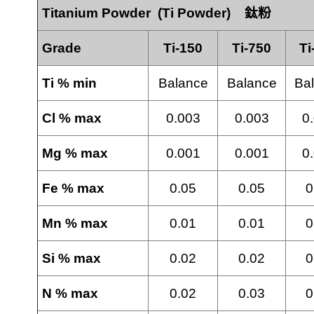
Titanium Powder (Ti Powder)
鈦粉
Grade
Ti-150
Ti-750
Ti
Ti % min
Balance
Balance
Ba
Cl % max
0.003
0.003
0
Mg % max
0.001
0.001
0
Fe % max
0.05
0.05
0
Mn % max
0.01
0.01
0
Si % max
0.02
0.02
0
N % max
0.02
0.03
0