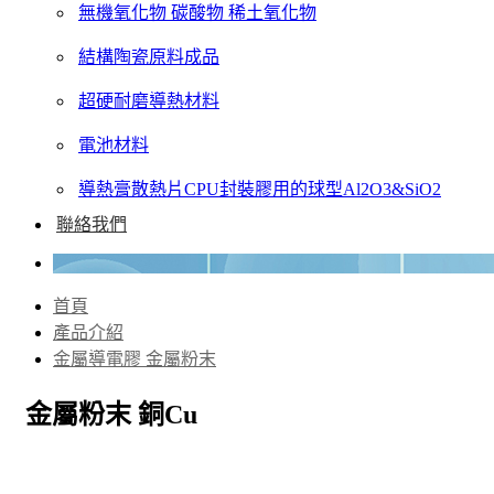
無機氧化物 碳酸物 稀土氧化物
結構陶瓷原料成品
超硬耐磨導熱材料
電池材料
導熱膏散熱片CPU封裝膠用的球型Al2O3&SiO2
聯絡我們
首頁
產品介紹
金屬導電膠 金屬粉末
金屬粉末 銅Cu