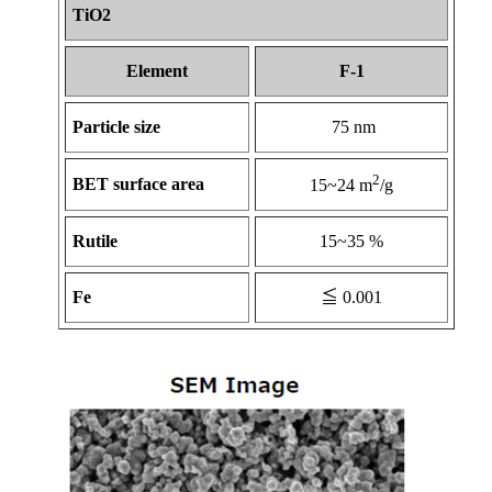
TiO2
Element
F-1
Particle size
75 nm
2
BET surface area
15~24 m
/g
Rutile
15~35 %
Fe
≦ 0.001