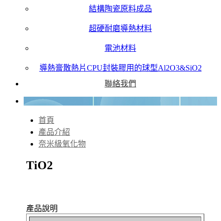
結構陶瓷原料成品
超硬耐磨導熱材料
電池材料
導熱膏散熱片CPU封裝膠用的球型Al2O3&SiO2
聯絡我們
首頁
產品介紹
奈米級氧化物
TiO2
產品說明