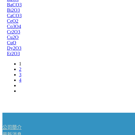
BaCO3
Bi2O3
CaCO3
CeO2
Co3O4
Cr2O3
Cu2O
CuO
Dy2O3
Er2O3
1
2
3
4
公司簡介
最新消息